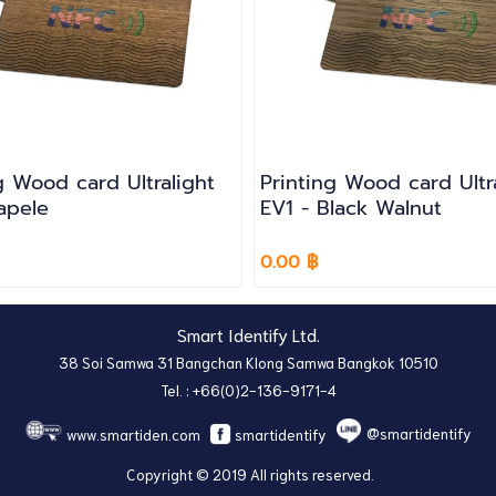
g Wood card Ultralight
Printing Wood card Ultr
apele
EV1 - Black Walnut
0.00 ฿
Smart Identify Ltd.
38 Soi Samwa 31 Bangchan Klong Samwa Bangkok 10510
Tel. : +66(0)2-136-9171-4
@smartidentify
www.smartiden.com
smartidentify
Copyright © 2019 All rights reserved.