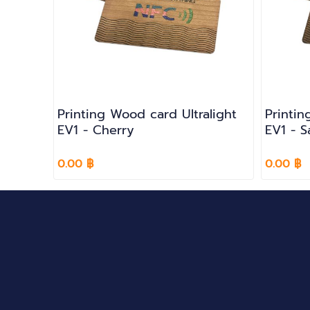
Printing Wood card Ultralight
Printin
EV1 - Cherry
EV1 - S
0.00 ฿
0.00 ฿