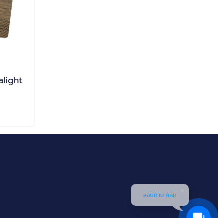
alight
สอบถาม คลิก