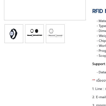
RFID 
Mate
Type
Dime
Weig
Chip
Work
Prog
Scop
Support
Data
**
เนื่อง
1. Line 
2. E-mai
3. กรอกรา